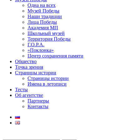
Одна на всех
Музей Победы
Наши традиции
Лица Победы
Академия МП
Школьный музей
Территория Победы
Г.О.Р.А.
«Поклонка»
Центр сохранения памяти
Общество
Точка зрения
Страницы истории
Страницы истории
Имена в летописи
Тесты
Об агентстве
Партнеры
Контакты