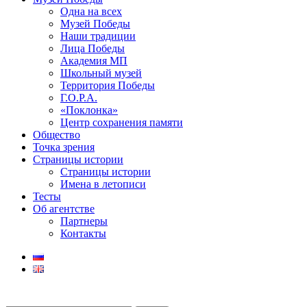
Одна на всех
Музей Победы
Наши традиции
Лица Победы
Академия МП
Школьный музей
Территория Победы
Г.О.Р.А.
«Поклонка»
Центр сохранения памяти
Общество
Точка зрения
Страницы истории
Страницы истории
Имена в летописи
Тесты
Об агентстве
Партнеры
Контакты