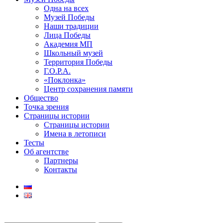
Одна на всех
Музей Победы
Наши традиции
Лица Победы
Академия МП
Школьный музей
Территория Победы
Г.О.Р.А.
«Поклонка»
Центр сохранения памяти
Общество
Точка зрения
Страницы истории
Страницы истории
Имена в летописи
Тесты
Об агентстве
Партнеры
Контакты