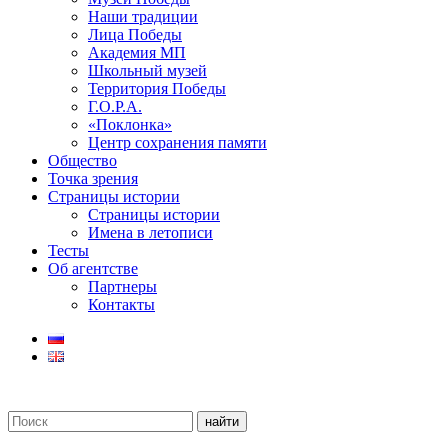
Наши традиции
Лица Победы
Академия МП
Школьный музей
Территория Победы
Г.О.Р.А.
«Поклонка»
Центр сохранения памяти
Общество
Точка зрения
Страницы истории
Страницы истории
Имена в летописи
Тесты
Об агентстве
Партнеры
Контакты