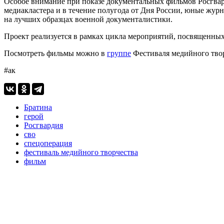
Особое внимание при показе документальных фильмов Росгвард
медиакластера и в течение полугода от Дня России, юные журн
на лучших образцах военной документалистики.
Проект реализуется в рамках цикла мероприятий, посвященных
Посмотреть фильмы можно в
группе
Фестиваля медийного твор
#ак
Братина
герой
Росгвардия
сво
спецоперация
фестиваль медийного творчества
фильм