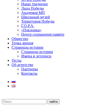
Наши традиции
Лица Победы
Академия МП
Школьный музей
Территория Победы
Г.О.Р.А.
«Поклонка»
Центр сохранения памяти
Общество
Точка зрения
Страницы истории
Страницы истории
Имена в летописи
Тесты
Об агентстве
Партнеры
Контакты