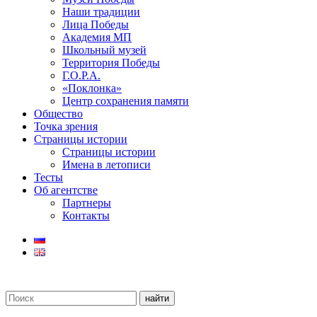
Наши традиции
Лица Победы
Академия МП
Школьный музей
Территория Победы
Г.О.Р.А.
«Поклонка»
Центр сохранения памяти
Общество
Точка зрения
Страницы истории
Страницы истории
Имена в летописи
Тесты
Об агентстве
Партнеры
Контакты