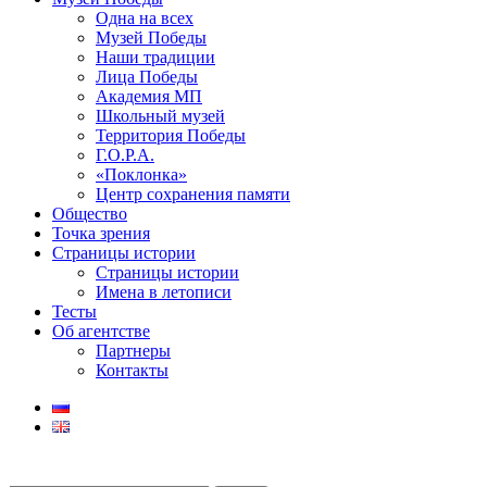
Одна на всех
Музей Победы
Наши традиции
Лица Победы
Академия МП
Школьный музей
Территория Победы
Г.О.Р.А.
«Поклонка»
Центр сохранения памяти
Общество
Точка зрения
Страницы истории
Страницы истории
Имена в летописи
Тесты
Об агентстве
Партнеры
Контакты