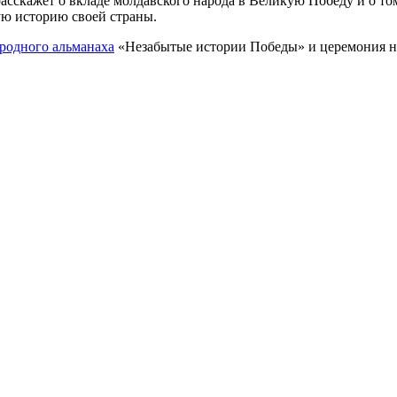
сскажет о вкладе молдавского народа в Великую Победу и о то
ую историю своей страны.
ародного альманаха
«Незабытые истории Победы» и церемония на