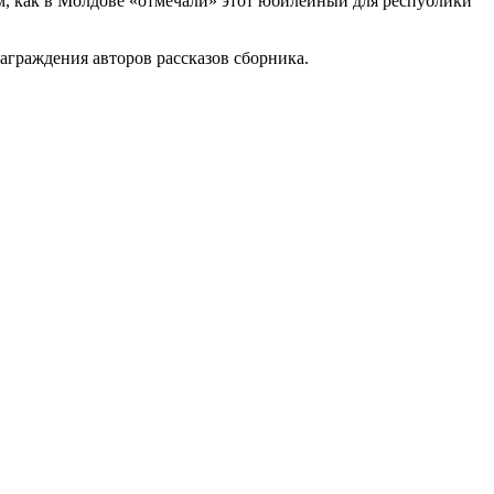
м, как в Молдове «отмечали» этот юбилейный для республики
граждения авторов рассказов сборника.