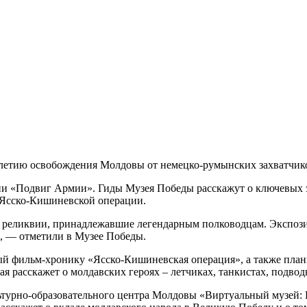
летию освобождения Молдовы от немецко-румынских захватчиков
ии «Подвиг Армии». Гиды Музея Победы расскажут о ключевых э
и Ясско-Кишиневской операции.
е реликвии, принадлежавшие легендарным полководцам. Экспози
, — отметили в Музее Победы.
ый фильм-хронику «Ясско-Кишиневская операция», а также план
 расскажет о молдавских героях – летчиках, танкистах, подвод
ультурно-образовательного центра Молдовы «Виртуальный музей: