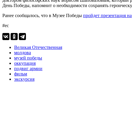
доктором философских наук Борисом Шаповаловым, который ра
День Победы, напомнит о необходимости сохранять героическ
Ранее сообщалось, что в Музее Победы
пройдет презентация н
#ес
Великая Отечественная
молдова
музей победы
оккупация
подвиг армии
фильм
экскурсия