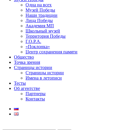
Одна на всех
Музей Победы
Наши традиции
Лица Победы
Академия МП
Школьный музей
Территория Победы
Г.О.Р.А.
«Поклонка»
Центр сохранения памяти
Общество
Точка зрения
Страницы истории
Страницы истории
Имена в летописи
Тесты
Об агентстве
Партнеры
Контакты