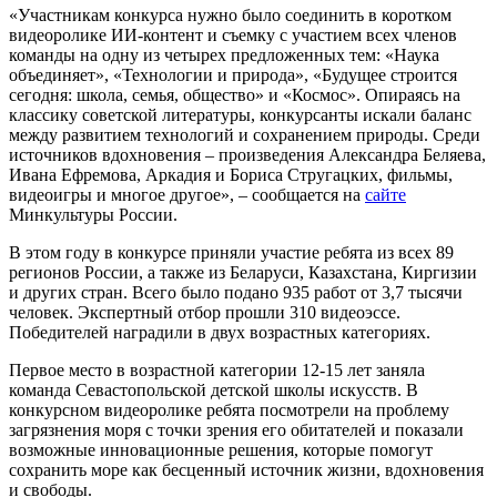
«Участникам конкурса нужно было соединить в коротком
видеоролике ИИ-контент и съемку с участием всех членов
команды на одну из четырех предложенных тем: «Наука
объединяет», «Технологии и природа», «Будущее строится
сегодня: школа, семья, общество» и «Космос». Опираясь на
классику советской литературы, конкурсанты искали баланс
между развитием технологий и сохранением природы. Среди
источников вдохновения – произведения Александра Беляева,
Ивана Ефремова, Аркадия и Бориса Стругацких, фильмы,
видеоигры и многое другое», – сообщается на
сайте
Минкультуры России.
В этом году в конкурсе приняли участие ребята из всех 89
регионов России, а также из Беларуси, Казахстана, Киргизии
и других стран. Всего было подано 935 работ от 3,7 тысячи
человек. Экспертный отбор прошли 310 видеоэссе.
Победителей наградили в двух возрастных категориях.
Первое место в возрастной категории 12-15 лет заняла
команда Севастопольской детской школы искусств. В
конкурсном видеоролике ребята посмотрели на проблему
загрязнения моря с точки зрения его обитателей и показали
возможные инновационные решения, которые помогут
сохранить море как бесценный источник жизни, вдохновения
и свободы.