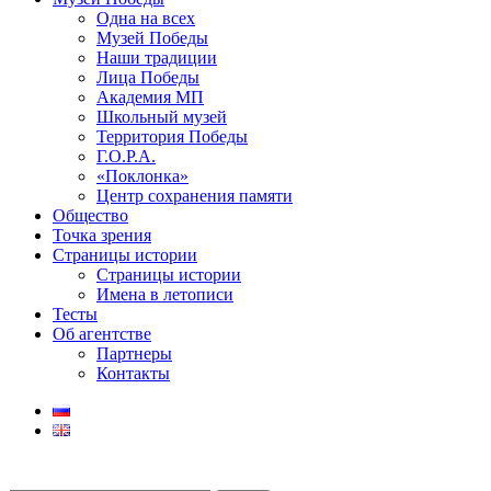
Одна на всех
Музей Победы
Наши традиции
Лица Победы
Академия МП
Школьный музей
Территория Победы
Г.О.Р.А.
«Поклонка»
Центр сохранения памяти
Общество
Точка зрения
Страницы истории
Страницы истории
Имена в летописи
Тесты
Об агентстве
Партнеры
Контакты