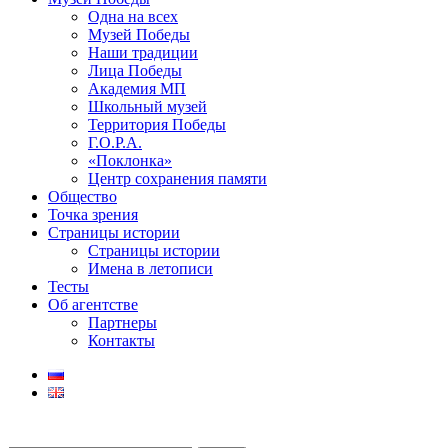
Одна на всех
Музей Победы
Наши традиции
Лица Победы
Академия МП
Школьный музей
Территория Победы
Г.О.Р.А.
«Поклонка»
Центр сохранения памяти
Общество
Точка зрения
Страницы истории
Страницы истории
Имена в летописи
Тесты
Об агентстве
Партнеры
Контакты