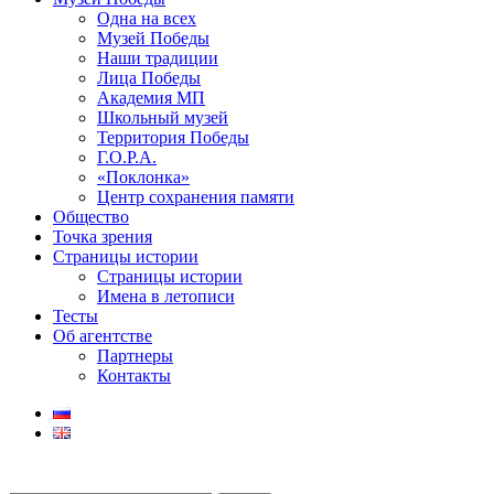
Одна на всех
Музей Победы
Наши традиции
Лица Победы
Академия МП
Школьный музей
Территория Победы
Г.О.Р.А.
«Поклонка»
Центр сохранения памяти
Общество
Точка зрения
Страницы истории
Страницы истории
Имена в летописи
Тесты
Об агентстве
Партнеры
Контакты