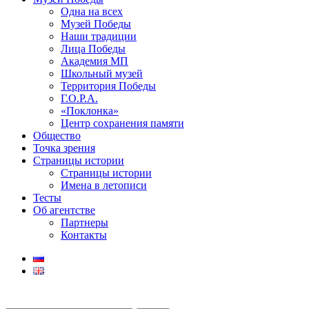
Одна на всех
Музей Победы
Наши традиции
Лица Победы
Академия МП
Школьный музей
Территория Победы
Г.О.Р.А.
«Поклонка»
Центр сохранения памяти
Общество
Точка зрения
Страницы истории
Страницы истории
Имена в летописи
Тесты
Об агентстве
Партнеры
Контакты