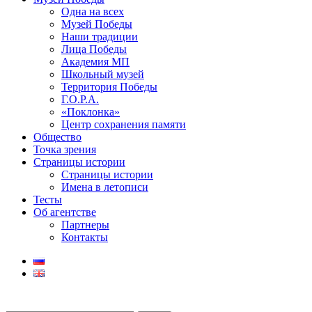
Одна на всех
Музей Победы
Наши традиции
Лица Победы
Академия МП
Школьный музей
Территория Победы
Г.О.Р.А.
«Поклонка»
Центр сохранения памяти
Общество
Точка зрения
Страницы истории
Страницы истории
Имена в летописи
Тесты
Об агентстве
Партнеры
Контакты