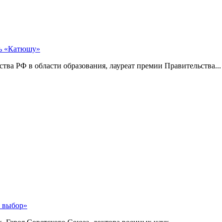
ть «Катюшу»
тва РФ в области образования, лауреат премии Правительства...
й выбор»