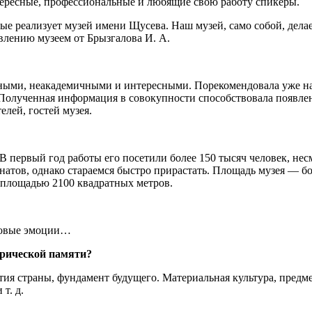
тересные, профессиональные и любящие свою работу спикеры.
 реализует музей имени Щусева. Наш музей, само собой, делает
лению музеем от Брызгалова И. А.
ными, неакадемичными и интересными. Порекомендовала уже на
Полученная информация в совокупности способствовала появлен
лей, гостей музея.
В первый год работы его посетили более 150 тысяч человек, не
тов, однако стараемся быстро прирастать. Площадь музея — боле
площадью 2100 квадратных метров.
 новые эмоции…
орической памяти?
тия страны, фундамент будущего. Материальная культура, пред
т. д.