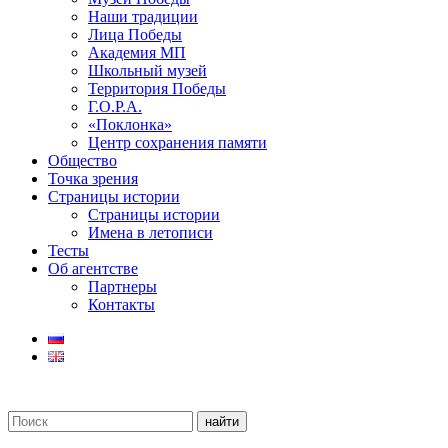
Наши традиции
Лица Победы
Академия МП
Школьный музей
Территория Победы
Г.О.Р.А.
«Поклонка»
Центр сохранения памяти
Общество
Точка зрения
Страницы истории
Страницы истории
Имена в летописи
Тесты
Об агентстве
Партнеры
Контакты