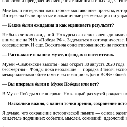
вопросов и преодоления смещения тайминга и иных задач. Ин
Мне были интересны масштабные выставочные проекты, которые
Интересны были простые и лаконичные рекомендации по управ
— Какие были ожидания и как оцениваете результат?
Не было четких ожиданий. Но курсы оказались очень динамич
внимание на РИА «Победа РФ». Задуматься о сотрудничестве. 
совершенству. И еще. Восхитила ориентированность на посетите
— Расскажите о вашем музее, о фондах и посетителях.
Музей «Самбекские высоты» был открыт 30 августа 2020 года. 
бессмертны». Фонды пока небольшие — порядка 3 тысяч экспона
мемориальными объектами и экспозицию «Дон в ВОВ» общей 
— Вы впервые были в Музее Победы или нет?
В Музее Победы я не впервые. Но каждый раз музей рождает
— Насколько важно, с вашей точки зрения, сохранение ист
Я думаю, что сохранение исторической памяти — основа разви
свидетель подлинных событий, мыслей, сомнений, идеологий и 