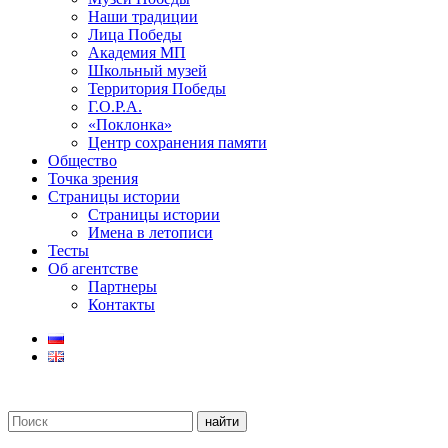
Наши традиции
Лица Победы
Академия МП
Школьный музей
Территория Победы
Г.О.Р.А.
«Поклонка»
Центр сохранения памяти
Общество
Точка зрения
Страницы истории
Страницы истории
Имена в летописи
Тесты
Об агентстве
Партнеры
Контакты