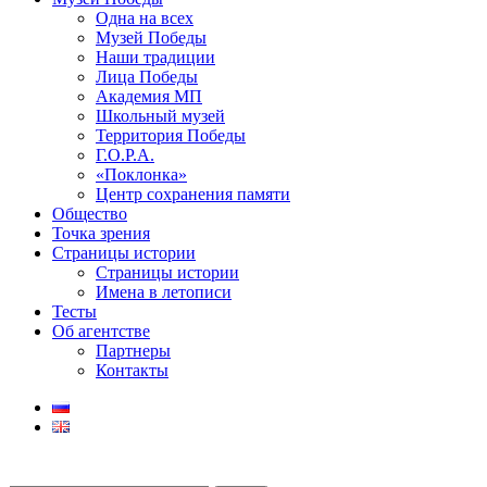
Одна на всех
Музей Победы
Наши традиции
Лица Победы
Академия МП
Школьный музей
Территория Победы
Г.О.Р.А.
«Поклонка»
Центр сохранения памяти
Общество
Точка зрения
Страницы истории
Страницы истории
Имена в летописи
Тесты
Об агентстве
Партнеры
Контакты