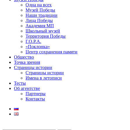
Одна на всех
Музей Победы
Наши традиции
Лица Победы
Академия МП
Школьный музей
Территория Победы
Г.О.Р.А.
«Поклонка»
Центр сохранения памяти
Общество
Точка зрения
Страницы истории
Страницы истории
Имена в летописи
Тесты
Об агентстве
Партнеры
Контакты