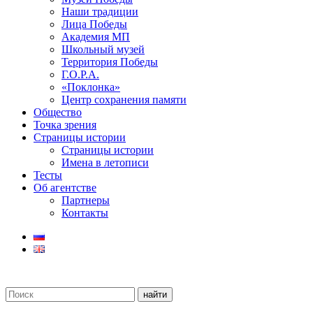
Наши традиции
Лица Победы
Академия МП
Школьный музей
Территория Победы
Г.О.Р.А.
«Поклонка»
Центр сохранения памяти
Общество
Точка зрения
Страницы истории
Страницы истории
Имена в летописи
Тесты
Об агентстве
Партнеры
Контакты