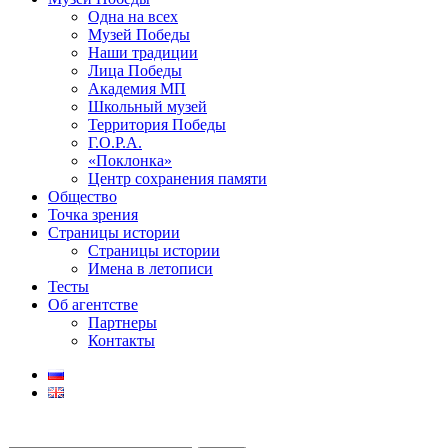
Одна на всех
Музей Победы
Наши традиции
Лица Победы
Академия МП
Школьный музей
Территория Победы
Г.О.Р.А.
«Поклонка»
Центр сохранения памяти
Общество
Точка зрения
Страницы истории
Страницы истории
Имена в летописи
Тесты
Об агентстве
Партнеры
Контакты