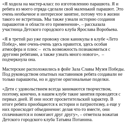
«Я ходила на мастер-класс по изготовлению парашюта. Я и
ребята из моего отряда сделали свой маленький парашют. Это
очень необычное и интересное занятие, потому что в жизни
такого не встретишь. Мы также узнали историю создания
парашютов и области его применения», – рассказала
участница Детского городского клуба Ярослава Воробьева.
«Я в третий раз уже провожу свои каникулы в клубе «Лето
Побед», мне очень-очень здесь нравится, здесь особая
атмосфера и плюс – есть возможность познакомиться с
другими ребятами, а также узнать много нового», –
подчеркнула она.
Мастерские расположились в фойе Зала Славы Музея Победы.
Под руководством опытных наставников ребята создавали не
только парашюты, но и другие оригинальные поделки.
«Дети с удовольствием всегда занимаются творчеством,
поэтому, конечно, в нашем клубе такие занятия проводятся с
первых дней. И они носят просветительский характер. В
итоге ребята приобщаются к истории и патриотизму, а еще у
них происходит объединение: делая что-то вместе, они
сплачиваются и помогают друг другу», – отметила вожатая
Детского городского клуба Татьяна Потанина.