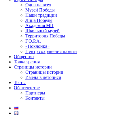
Одна на всех
Музей Победы
Наши традиции
Лица Победы
Академия МП
Школьный музей
Территория Победы
Г.О.Р.А.
«Поклонка»
Центр сохранения памяти
Общество
Точка зрения
Страницы истории
Страницы истории
Имена в летописи
Тесты
Об агентстве
Партнеры
Контакты