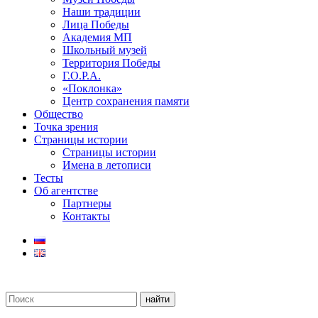
Наши традиции
Лица Победы
Академия МП
Школьный музей
Территория Победы
Г.О.Р.А.
«Поклонка»
Центр сохранения памяти
Общество
Точка зрения
Страницы истории
Страницы истории
Имена в летописи
Тесты
Об агентстве
Партнеры
Контакты