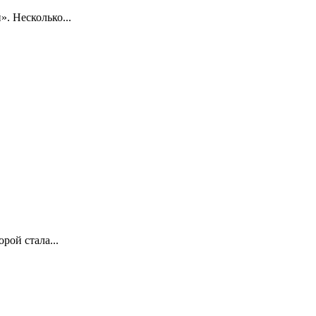
. Несколько...
рой стала...