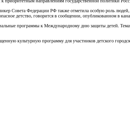
ся к приоритетным направлениям государственной политики Росс
ер Совета Федерации РФ также отметила особую роль людей, чья
опасное детство, говорится в сообщении, опубликованном в кан
альные программы к Международному дню защиты детей. Темат
енную культурную программу для участников детского городск