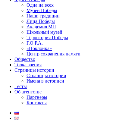
Одна на всех
Музей Победы
Наши традиции
Лица Победы
Академия МП
Школьный музей
Территория Победы
Г.О.Р.А.
«Поклонка»
Центр сохранения памяти
Общество
Точка зрения
Страницы истории
Страницы истории
Имена в летописи
Тесты
Об агентстве
Партнеры
Контакты