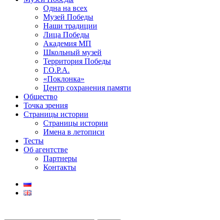
Одна на всех
Музей Победы
Наши традиции
Лица Победы
Академия МП
Школьный музей
Территория Победы
Г.О.Р.А.
«Поклонка»
Центр сохранения памяти
Общество
Точка зрения
Страницы истории
Страницы истории
Имена в летописи
Тесты
Об агентстве
Партнеры
Контакты