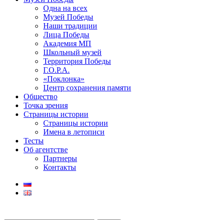
Одна на всех
Музей Победы
Наши традиции
Лица Победы
Академия МП
Школьный музей
Территория Победы
Г.О.Р.А.
«Поклонка»
Центр сохранения памяти
Общество
Точка зрения
Страницы истории
Страницы истории
Имена в летописи
Тесты
Об агентстве
Партнеры
Контакты