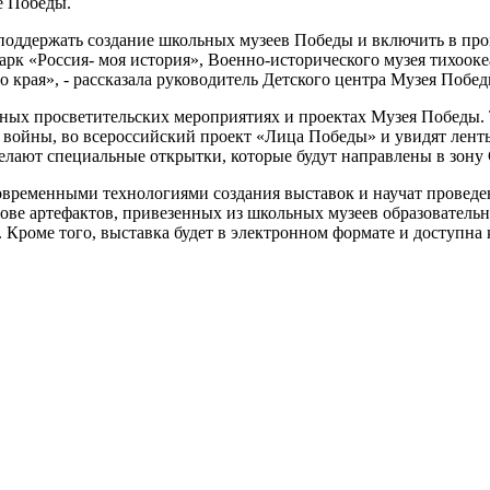
е Победы.
 поддержать создание школьных музеев Победы и включить в пр
арк «Россия- моя история», Военно-исторического музея тихооке
рая», - рассказала руководитель Детского центра Музея Побед
чных просветительских мероприятиях и проектах Музея Победы.
 войны, во всероссийский проект «Лица Победы» и увидят лент
делают специальные открытки, которые будут направлены в зон
ременными технологиями создания выставок и научат проведен
ове артефактов, привезенных из школьных музеев образователь
. Кроме того, выставка будет в электронном формате и доступн