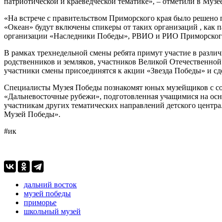
патриотической и краеведческой тематике», – отметили в Музе
«На встрече с правительством Приморского края было решено
«Океан» будут включены спикеры от таких организаций , как п
организации «Наследники Победы», РВИО и РИО Приморского к
В рамках трехнедельной смены ребята примут участие в разли
родственников и земляков, участников Великой Отечественной
участники смены присоединятся к акции «Звезда Победы» и с
Специалисты Музея Победы познакомят юных музейщиков с сов
«Дальневосточные рубежи», подготовленная учащимися на осн
участникам других тематических направлений детского центра
Музей Победы».
#ик
дальний восток
музей победы
приморье
школьный музей