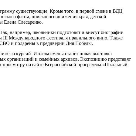
ограмму существующие. Кроме того, в первой смене в ВДЦ
анского флота, поискового движения края, детской
ы Елена Слесаренко.
 Так, например, школьники подготовят и внесут биографии
ы III Международного фестиваля правильного кино. Также
у СВО и подарены в преддверии Дня Победы.
ию экскурсий. Итогом смены станет новая выставка
ных организаций и семейных архивов. Экспозицию представят
а к просмотру на сайте Всероссийской программы «Школьный