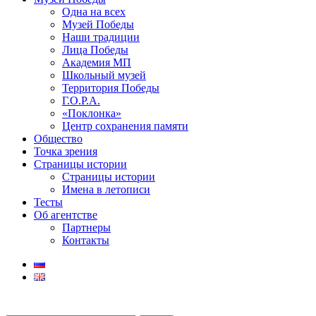
Одна на всех
Музей Победы
Наши традиции
Лица Победы
Академия МП
Школьный музей
Территория Победы
Г.О.Р.А.
«Поклонка»
Центр сохранения памяти
Общество
Точка зрения
Страницы истории
Страницы истории
Имена в летописи
Тесты
Об агентстве
Партнеры
Контакты