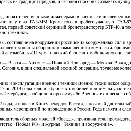
 опираясь на традиции предков, и сегодня способна создавать лу
озданная отечественными инженерами в военные и послевоенны
азе полуторки ГАЗ-ММ. Кроме того, в пробеге участвуют ГАЗ-6
гач, первый советский серийный бронетранспортер БТР-40, а т
нной техники.
ы, состоящие на вооружении российских вооруженных сил и ар
еодолеют машины оборонно-промышленного комплекса: бронеавт
й автомобиль «Штурм» и легкий бронеавтомобиль многоцелевог
— Выкса — Арзамас — Нижний Новгород — Москва. В каждом и
 Сегодня, в дни специальной военной операции, трудовые колл
нию и эксплуатации военной техники Военно-техническое обще
017 по 2019 годы колонна бронеавтомобилей принимала участие 
Петербурга, сообщили в пресс-службе Военно-технического об
 года, и вошел в Книгу рекордов России, как самый длительны
овных мероприятий по проведению в России Года памяти и слав
изводитель сборных моделей «Звезда», производитель прохлад
ентство «Победа РФ» и журнал «Техника и вооружение».