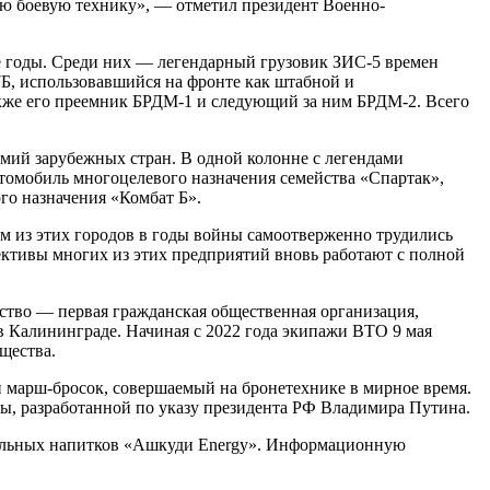
чшую боевую технику», — отметил президент Военно-
е годы. Среди них — легендарный грузовик ЗИС-5 времен
7Б, использовавшийся на фронте как штабной и
акже его преемник БРДМ-1 и следующий за ним БРДМ-2. Всего
мий зарубежных стран. В одной колонне с легендами
омобиль многоцелевого назначения семейства «Спартак»,
о назначения «Комбат Б».
з этих городов в годы войны самоотверженно трудились
ективы многих из этих предприятий вновь работают с полной
ство — первая гражданская общественная организация,
в Калининграде. Начиная с 2022 года экипажи ВТО 9 мая
щества.
й марш-бросок, совершаемый на бронетехнике в мирное время.
ы, разработанной по указу президента РФ Владимира Путина.
ительных напитков «Ашкуди Energy». Информационную