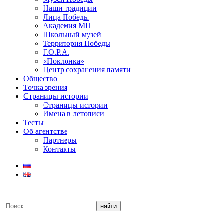
Наши традиции
Лица Победы
Академия МП
Школьный музей
Территория Победы
Г.О.Р.А.
«Поклонка»
Центр сохранения памяти
Общество
Точка зрения
Страницы истории
Страницы истории
Имена в летописи
Тесты
Об агентстве
Партнеры
Контакты