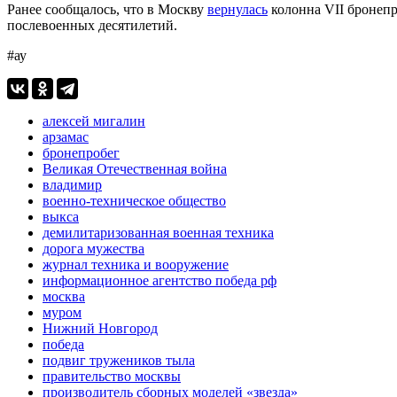
Ранее сообщалось, что в Москву
вернулась
колонна VII бронепр
послевоенных десятилетий.
#ау
алексей мигалин
арзамас
бронепробег
Великая Отечественная война
владимир
военно-техническое общество
выкса
демилитаризованная военная техника
дорога мужества
журнал техника и вооружение
информационное агентство победа рф
москва
муром
Нижний Новгород
победа
подвиг тружеников тыла
правительство москвы
производитель сборных моделей «звезда»