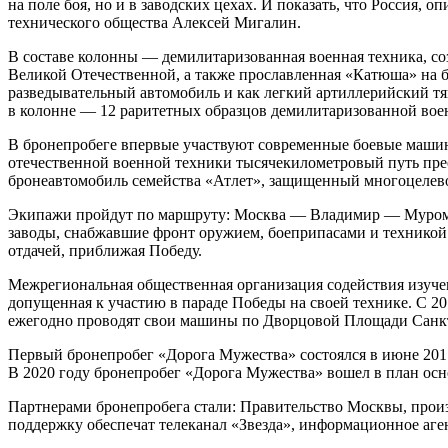
на поле боя, но и в заводских цехах. И показать, что Россия,
технического общества Алексей Мигалин.
В составе колонны — демилитаризованная военная техника, с
Великой Отечественной, а также прославленная «Катюша» на б
разведывательный автомобиль и как легкий артиллерийский тя
в колонне — 12 раритетных образцов демилитаризованной вое
В бронепробеге впервые участвуют современные боевые машин
отечественной военной техники тысячекилометровый путь пр
бронеавтомобиль семейства «Атлет», защищенный многоцелево
Экипажи пройдут по маршруту: Москва — Владимир — Муром 
заводы, снабжавшие фронт оружием, боеприпасами и техникой.
отдачей, приближая Победу.
Межрегиональная общественная организация содействия изуче
допущенная к участию в параде Победы на своей технике. С 2
ежегодно проводят свои машины по Дворцовой Площади Санкт-
Первый бронепробег «Дорога Мужества» состоялся в июне 2017
В 2020 году бронепробег «Дорога Мужества» вошел в план осн
Партнерами бронепробега стали: Правительство Москвы, про
поддержку обеспечат телеканал «Звезда», информационное аг