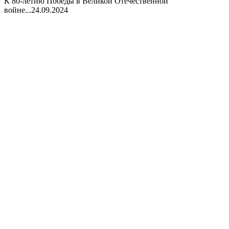
К 80-летию Победы в Великой Отечественной
войне...
24.09.2024