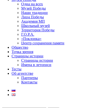
Одна на всех
Музей Победы
Наши традиции
Лица Победы
Академия МП
Школьный музей
Территория Победы
Г.О.Р.А.
«Поклонка»
Центр сохранения памяти
Общество
Точка зрения
Страницы истории
Страницы истории
Имена в летописи
Тесты
Об агентстве
Партнеры
Контакты