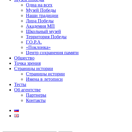
Одна на всех
Музей Победы
Наши традиции
Лица Победы
Академия МП
Школьный музей
Территория Победы
Г.О.Р.А.
«Поклонка»
Центр сохранения памяти
Общество
Точка зрения
Страницы истории
Страницы истории
Имена в летописи
Тесты
Об агентстве
Партнеры
Контакты