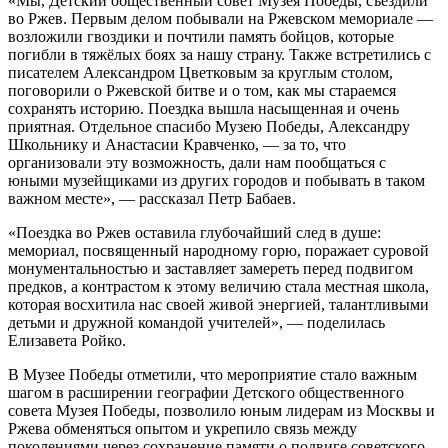
«Мы, Детский общественный совет Музея Победы, съездили
во Ржев. Первым делом побывали на Ржевском мемориале —
возложили гвоздики и почтили память бойцов, которые
погибли в тяжёлых боях за нашу страну. Также встретились с
писателем Александром Цветковым за круглым столом,
поговорили о Ржевской битве и о том, как мы стараемся
сохранять историю. Поездка вышла насыщенная и очень
приятная. Отдельное спасибо Музею Победы, Александру
Школьнику и Анастасии Кравченко, — за то, что
организовали эту возможность, дали нам пообщаться с
юными музейщиками из других городов и побывать в таком
важном месте», — рассказал Петр Бабаев.
«Поездка во Ржев оставила глубочайший след в душе:
мемориал, посвященный народному горю, поражает суровой
монументальностью и заставляет замереть перед подвигом
предков, а контрастом к этому величию стала местная школа,
которая восхитила нас своей живой энергией, талантливыми
детьми и дружной командой учителей», — поделилась
Елизавета Ройко.
В Музее Победы отметили, что мероприятие стало важным
шагом в расширении географии Детского общественного
совета Музея Победы, позволило юным лидерам из Москвы и
Ржева обменяться опытом и укрепило связь между
поколениями через сохранение памяти о подвиге советского