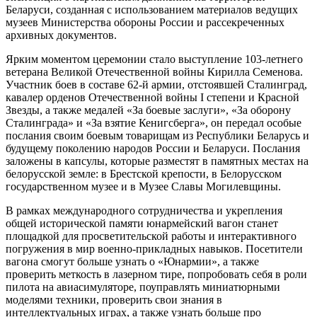
Беларуси, созданная с использованием материалов ведущих
музеев Министерства обороны России и рассекреченных
архивных документов.
Ярким моментом церемонии стало выступление 103‑летнего
ветерана Великой Отечественной войны Кирилла Семенова.
Участник боев в составе 62‑й армии, отстоявшей Сталинград,
кавалер орденов Отечественной войны I степени и Красной
Звезды, а также медалей «За боевые заслуги», «За оборону
Сталинграда» и «За взятие Кенигсберга», он передал особые
послания своим боевым товарищам из Республики Беларусь и
будущему поколению народов России и Беларуси. Послания
заложены в капсулы, которые разместят в памятных местах на
белорусской земле: в Брестской крепости, в Белорусском
государственном музее и в Музее Славы Могилевщины.
В рамках международного сотрудничества и укрепления
общей исторической памяти юнармейский вагон станет
площадкой для просветительской работы и интерактивного
погружения в мир военно‑прикладных навыков. Посетители
вагона смогут больше узнать о «Юнармии», а также
проверить меткость в лазерном тире, попробовать себя в роли
пилота на авиасимуляторе, поуправлять миниатюрными
моделями техники, проверить свои знания в
интеллектуальных играх, а также узнать больше про