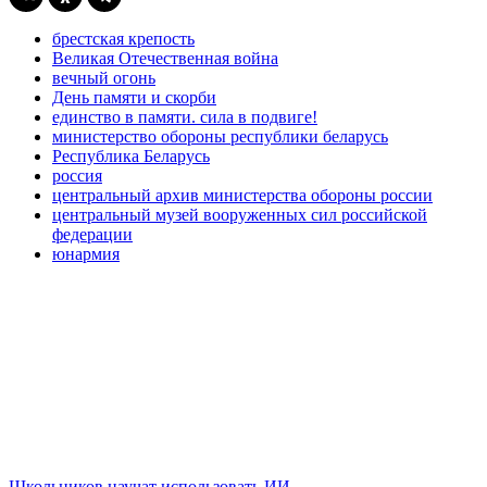
брестская крепость
Великая Отечественная война
вечный огонь
День памяти и скорби
единство в памяти. сила в подвиге!
министерство обороны республики беларусь
Республика Беларусь
россия
центральный архив министерства обороны россии
центральный музей вооруженных сил российской
федерации
юнармия
Школьников научат использовать ИИ