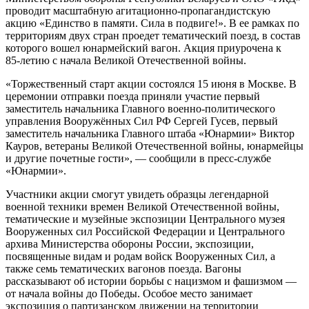
проводит масштабную агитационно‑пропагандистскую
акцию «Единство в памяти. Сила в подвиге!». В ее рамках по
территориям двух стран проедет тематический поезд, в состав
которого вошел юнармейский вагон. Акция приурочена к
85‑летию с начала Великой Отечественной войны.
«Торжественный старт акции состоялся 15 июня в Москве. В
церемонии отправки поезда приняли участие первый
заместитель начальника Главного военно‑политического
управления Вооружённых Сил РФ Сергей Гусев, первый
заместитель начальника Главного штаба «Юнармии» Виктор
Кауров, ветераны Великой Отечественной войны, юнармейцы
и другие почетные гости», — сообщили в пресс-службе
«Юнармии».
Участники акции смогут увидеть образцы легендарной
военной техники времен Великой Отечественной войны,
тематические и музейные экспозиции Центрального музея
Вооруженных сил Российской Федерации и Центрального
архива Министерства обороны России, экспозиции,
посвященные видам и родам войск Вооруженных Сил, а
также семь тематических вагонов поезда. Вагоны
рассказывают об истории борьбы с нацизмом и фашизмом —
от начала войны до Победы. Особое место занимает
экспозиция о партизанском движении на территории