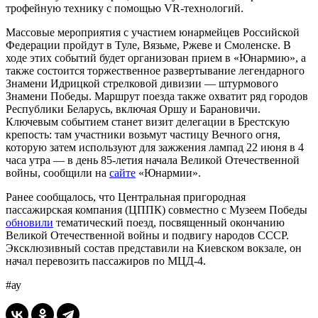
трофейную технику с помощью VR-технологий.
Массовые мероприятия с участием юнармейцев Российской
Федерации пройдут в Туле, Вязьме, Ржеве и Смоленске. В
ходе этих событий будет организован прием в «Юнармию», а
также состоится торжественное развертывание легендарного
Знамени Идрицкой стрелковой дивизии — штурмового
Знамени Победы. Маршрут поезда также охватит ряд городов
Республики Беларусь, включая Оршу и Барановичи.
Ключевым событием станет визит делегации в Брестскую
крепость: там участники возьмут частицу Вечного огня,
которую затем используют для зажжения лампад 22 июня в 4
часа утра — в день 85‑летия начала Великой Отечественной
войны, сообщили на
сайте
«Юнармии».
Ранее сообщалось, что Центральная пригородная
пассажирская компания (ЦППК) совместно с Музеем Победы
обновили
тематический поезд, посвященный окончанию
Великой Отечественной войны и подвигу народов СССР.
Эксклюзивный состав представили на Киевском вокзале, он
начал перевозить пассажиров по МЦД-4.
#ау