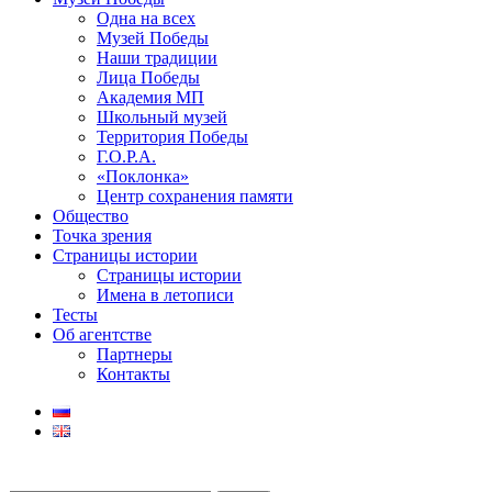
Одна на всех
Музей Победы
Наши традиции
Лица Победы
Академия МП
Школьный музей
Территория Победы
Г.О.Р.А.
«Поклонка»
Центр сохранения памяти
Общество
Точка зрения
Страницы истории
Страницы истории
Имена в летописи
Тесты
Об агентстве
Партнеры
Контакты