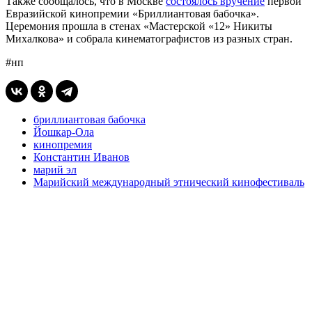
Также сообщалось, что в Москве
состоялось вручение
первой
Евразийской кинопремии «Бриллиантовая бабочка».
Церемония прошла в стенах «Мастерской «12» Никиты
Михалкова» и собрала кинематографистов из разных стран.
#нп
бриллиантовая бабочка
Йошкар-Ола
кинопремия
Константин Иванов
марий эл
Марийский международный этнический кинофестиваль