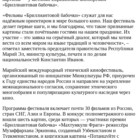
«Бриллиантовая бабочка».
«Фильмы «Бриллиантовой бабочки» служат для нас
надёжным ориентиром в мире большого кино. Наш фестиваль
делает первые шаги, и мы благодарны, что такие признанные
картины стали почётными гостями на нашем празднике. Их
участие – это заявка на серьёзный диалог, который мы хотим
вести со всем миром на языке традиций и человечности», –
отметил заместитель председателя правительства Республики
Марий Эл, министр культуры, печати и по делам
национальностей Константин Иванов.
Марийский международный этнический кинофестиваль,
организованный по инициативе Минкультуры РФ, приурочен
к Году единства народов России и направлен на укрепление
межнационального согласия, сохранение этнического
многообразия и популяризацию культурного наследия через
кино.
Программа фестиваля включает почти 30 фильмов из России,
стран СНГ, Азии и Европы. В конкурс полнометражного кино
вошли шесть картин, среди которых — участники премии
«Бриллиантовая бабочка» «Махтумкули Фраги» режиссёра
Музаффархана Эркинова, созданный Узбекистаном и
Туркменистаном, и киргизская картина «Потанцуйте с