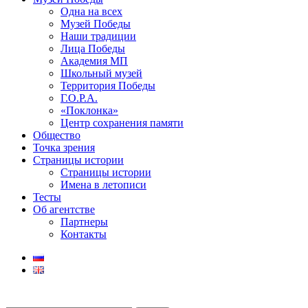
Одна на всех
Музей Победы
Наши традиции
Лица Победы
Академия МП
Школьный музей
Территория Победы
Г.О.Р.А.
«Поклонка»
Центр сохранения памяти
Общество
Точка зрения
Страницы истории
Страницы истории
Имена в летописи
Тесты
Об агентстве
Партнеры
Контакты