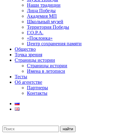
Наши традиции
Лица Победы
Академия МП
Школьный музей
Территория Победы
Г.О.Р.А.
«Поклонка»
Центр сохранения памяти
Общество
Точка зрения
Страницы истории
Страницы истории
Имена в летописи
Тесты
Об агентстве
Партнеры
Контакты