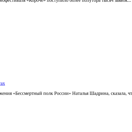
фестиваля «Короче» поступило более полутора тысяч заявок...
тах
ния «Бессмертный полк России» Наталья Шадрина, сказала, что