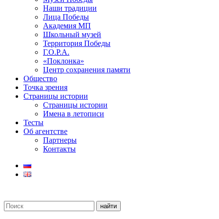
Наши традиции
Лица Победы
Академия МП
Школьный музей
Территория Победы
Г.О.Р.А.
«Поклонка»
Центр сохранения памяти
Общество
Точка зрения
Страницы истории
Страницы истории
Имена в летописи
Тесты
Об агентстве
Партнеры
Контакты