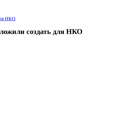
для НКО
дложили создать для НКО