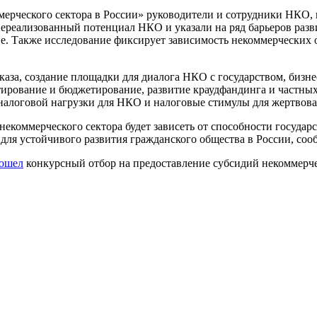
мерческого сектора в России» руководители и сотрудники НКО,
нереализованный потенциал НКО и указали на ряд барьеров раз
. Также исследование фиксирует зависимость некоммерческих о
за, создание площадки для диалога НКО с государством, бизне
ирование и бюджетирование, развитие краудфандинга и частны
налоговой нагрузки для НКО и налоговые стимулы для жертвова
екоммерческого сектора будет зависеть от способности государ
 для устойчивого развития гражданского общества в России, соо
ошел
конкурсный отбор на предоставление субсидий некоммерч