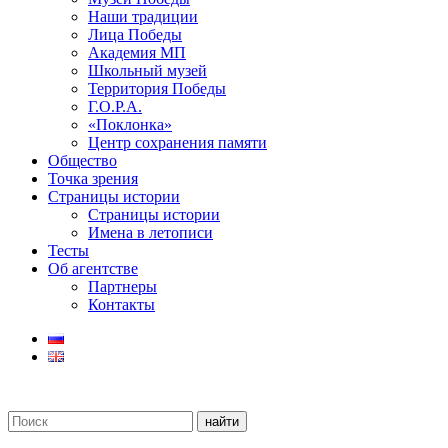
Наши традиции
Лица Победы
Академия МП
Школьный музей
Территория Победы
Г.О.Р.А.
«Поклонка»
Центр сохранения памяти
Общество
Точка зрения
Страницы истории
Страницы истории
Имена в летописи
Тесты
Об агентстве
Партнеры
Контакты