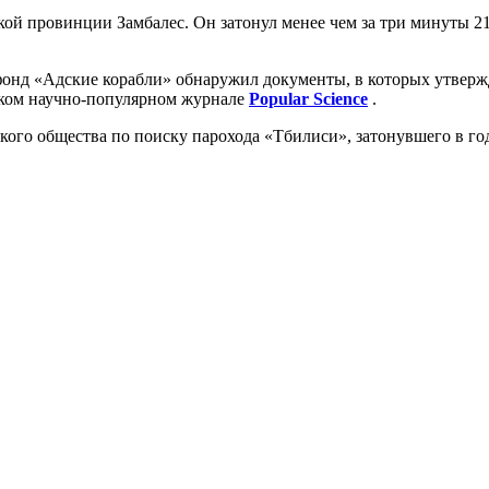
й провинции Замбалес. Он затонул менее чем за три минуты 21
д «Адские корабли» обнаружил документы, в которых утверждает
ском научно-популярном журнале
Popular Science
.
кого общества по поиску парохода «Тбилиси», затонувшего в г