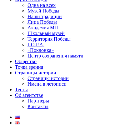
Одна на всех
Музей Победы
Наши традиции
Лица Победы
Академия МП
Школьный музей
Территория Победы
Г.О.Р.А.
«Поклонка»
Центр сохранения памяти
Общество
Точка зрения
Страницы истории
Страницы истории
Имена в летописи
Тесты
Об агентстве
Партнеры
Контакты