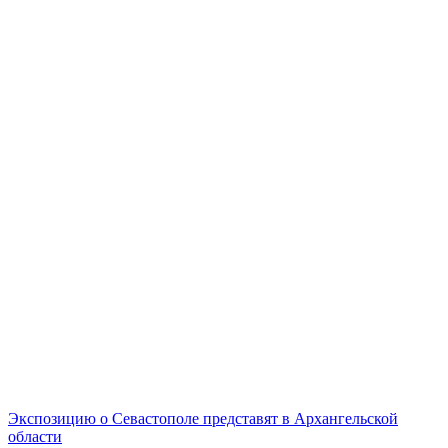
Экспозицию о Севастополе представят в Архангельской
области