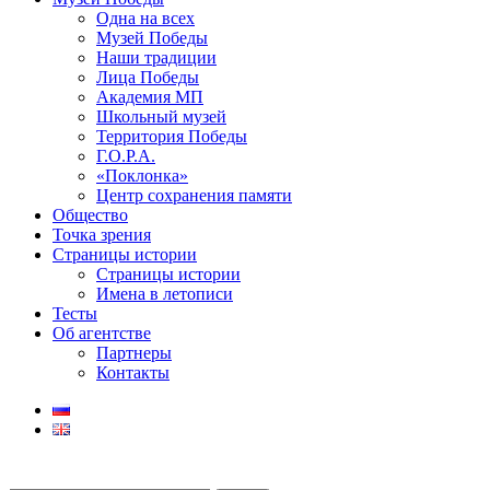
Одна на всех
Музей Победы
Наши традиции
Лица Победы
Академия МП
Школьный музей
Территория Победы
Г.О.Р.А.
«Поклонка»
Центр сохранения памяти
Общество
Точка зрения
Страницы истории
Страницы истории
Имена в летописи
Тесты
Об агентстве
Партнеры
Контакты