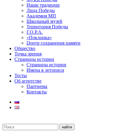
Наши традиции
Лица Победы
Академия МП
Школьный музей
Территория Победы
Г.О.Р.А.
«Поклонка»
Центр сохранения памяти
Общество
Точка зрения
Страницы истории
Страницы истории
Имена в летописи
Тесты
Об агентстве
Партнеры
Контакты