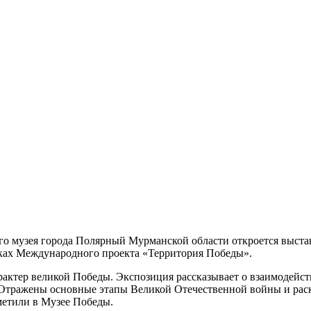
ого музея города Полярный Мурманской области откроется выст
мках Международного проекта «Территория Победы».
ктер великой Победы. Экспозиция рассказывает о взаимодейств
 Отражены основные этапы Великой Отечественной войны и раск
метили в Музее Победы.