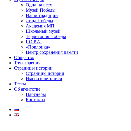
Одна на всех
Музей Победы
Наши традиции
Лица Победы
Академия МП
Школьный музей
Территория Победы
Г.О.Р.А.
«Поклонка»
Центр сохранения памяти
Общество
Точка зрения
Страницы истории
Страницы истории
Имена в летописи
Тесты
Об агентстве
Партнеры
Контакты