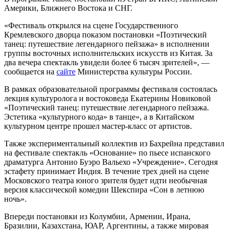
Америки, Ближнего Востока и СНГ.
«Фестиваль открылся на сцене Государственного
Кремлевского дворца показом постановки «Поэтический
танец: путешествие легендарного пейзажа» в исполнении
группы восточных исполнительских искусств из Китая. За
два вечера спектакль увидели более 6 тысяч зрителей», —
сообщается на
сайте
Министерства культуры России.
В рамках образовательной программы фестиваля состоялась
лекция культуролога и востоковеда Екатерины Новиковой
«Поэтический танец: путешествие легендарного пейзажа.
Эстетика «культурного кода» в танце», а в Китайском
культурном центре прошел мастер-класс от артистов.
Также экспериментальный коллектив из Бахрейна представил
на фестивале спектакль «Основание» по пьесе испанского
драматурга Антонио Буэро Вальехо «Учреждение». Сегодня
эстафету принимает Индия. В течение трех дней на сцене
Московского театра юного зрителя будет идти необычная
версия классической комедии Шекспира «Сон в летнюю
ночь».
Впереди постановки из Колумбии, Армении, Ирана,
Бразилии, Казахстана, ЮАР, Аргентины, а также мировая