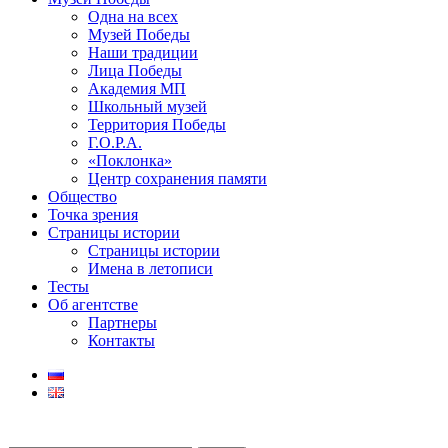
Одна на всех
Музей Победы
Наши традиции
Лица Победы
Академия МП
Школьный музей
Территория Победы
Г.О.Р.А.
«Поклонка»
Центр сохранения памяти
Общество
Точка зрения
Страницы истории
Страницы истории
Имена в летописи
Тесты
Об агентстве
Партнеры
Контакты