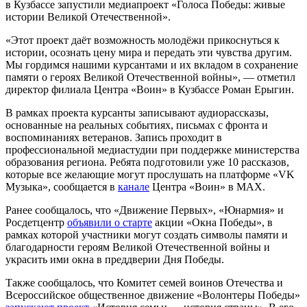
в Кузбассе запустили медиапроект «Голоса Победы: живые
истории Великой Отечественной».
«Этот проект даёт возможность молодёжи прикоснуться к
истории, осознать цену мира и передать эти чувства другим.
Мы гордимся нашими курсантами и их вкладом в сохранение
памяти о героях Великой Отечественной войны», — отметил
директор филиала Центра «Воин» в Кузбассе Роман Ерыгин.
В рамках проекта курсанты записывают аудиорассказы,
основанные на реальных событиях, письмах с фронта и
воспоминаниях ветеранов. Запись проходит в
профессиональной медиастудии при поддержке министерства
образования региона. Ребята подготовили уже 10 рассказов,
которые все желающие могут прослушать на платформе «VK
Музыка», сообщается в
канале
Центра «Воин» в МАХ.
Ранее сообщалось, что «Движение Первых», «Юнармия» и
Росдетцентр
объявили о старте
акции «Окна Победы», в
рамках которой участники могут создать символы памяти и
благодарности героям Великой Отечественной войны и
украсить ими окна в преддверии Дня Победы.
Также сообщалось, что Комитет семей воинов Отечества и
Всероссийское общественное движение «Волонтеры Победы»