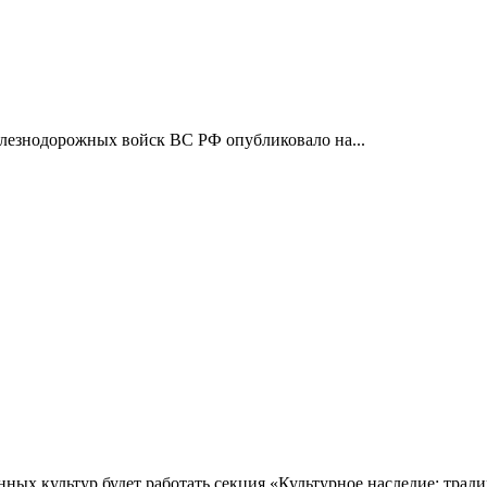
елезнодорожных войск ВС РФ опубликовало на...
х культур будет работать секция «Культурное наследие: традиц