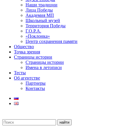
Наши традиции
Лица Победы
Академия МП
Школьный музей
Территория Победы
Г.О.Р.А.
«Поклонка»
Центр сохранения памяти
Общество
Точка зрения
Страницы истории
Страницы истории
Имена в летописи
Тесты
Об агентстве
Партнеры
Контакты