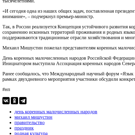
тысячелетиями.
«И сегодня одна из наших общих задач, поставленная президен
внимание», – подчеркнул премьер-министр.
Так, в России реализуется Концепция устойчивого развития к
сохранению исконных территорий проживания и родных языко
поддерживаются традиционные отрасли хозяйствования и мног
Михаил Мишустин пожелал представителям коренных малочисле
День коренных малочисленных народов Российской Федерации 
Инициатором выступила Ассоциация коренных народов Севера,
Ранее сообщалось, что Международный научный форум «Язык и
рамках двухдневного мероприятия участники обсудили конкре
#нп
день коренных малочисленных народов
михаил мишустин
правительство
праздник
родная культура