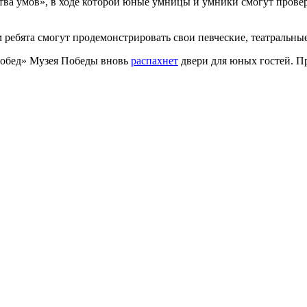
итва умов», в ходе которой юные умницы и умники смогут пров
м ребята смогут продемонстрировать свои певческие, театральны
 Побед» Музея Победы вновь
распахнет
двери для юных гостей. Пр