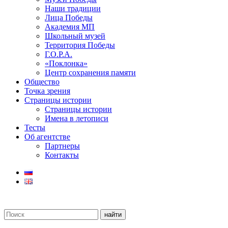
Наши традиции
Лица Победы
Академия МП
Школьный музей
Территория Победы
Г.О.Р.А.
«Поклонка»
Центр сохранения памяти
Общество
Точка зрения
Страницы истории
Страницы истории
Имена в летописи
Тесты
Об агентстве
Партнеры
Контакты