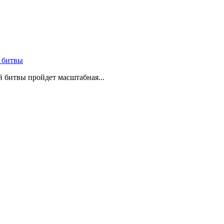
 битвы
й битвы пройдет масштабная...