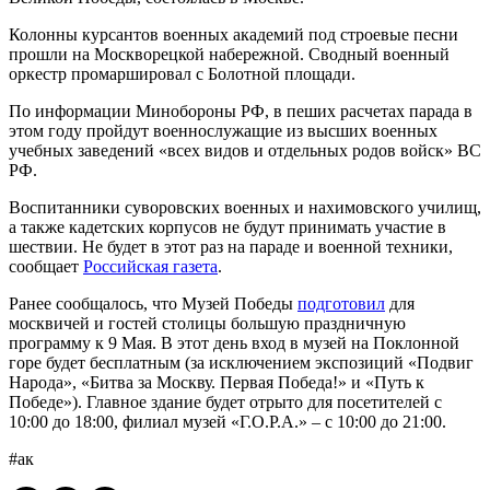
Колонны курсантов военных академий под строевые песни
прошли на Москворецкой набережной. Сводный военный
оркестр промаршировал с Болотной площади.
По информации Минобороны РФ, в пеших расчетах парада в
этом году пройдут военнослужащие из высших военных
учебных заведений «всех видов и отдельных родов войск» ВС
РФ.
Воспитанники суворовских военных и нахимовского училищ,
а также кадетских корпусов не будут принимать участие в
шествии. Не будет в этот раз на параде и военной техники,
сообщает
Российская газета
.
Ранее сообщалось, что Музей Победы
подготовил
для
москвичей и гостей столицы большую праздничную
программу к 9 Мая. В этот день вход в музей на Поклонной
горе будет бесплатным (за исключением экспозиций «Подвиг
Народа», «Битва за Москву. Первая Победа!» и «Путь к
Победе»). Главное здание будет отрыто для посетителей с
10:00 до 18:00, филиал музей «Г.О.Р.А.» – с 10:00 до 21:00.
#ак