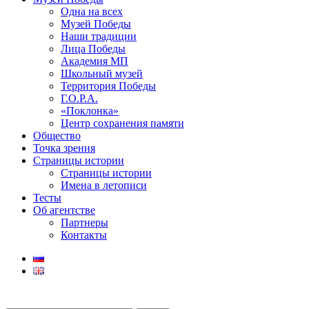
Одна на всех
Музей Победы
Наши традиции
Лица Победы
Академия МП
Школьный музей
Территория Победы
Г.О.Р.А.
«Поклонка»
Центр сохранения памяти
Общество
Точка зрения
Страницы истории
Страницы истории
Имена в летописи
Тесты
Об агентстве
Партнеры
Контакты