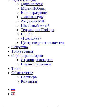
Одна на всех
Музей Победы
Наши традиции
Лица Победы
Академия МП
Школьный музей
Территория Победы
Г.О.Р.А.
«Поклонка»
Центр сохранения памяти
Общество
Точка зрения
Страницы истории
Страницы истории
Имена в летописи
Тесты
Об агентстве
Партнеры
Контакты