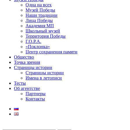
Одна на всех
Музей Победы
Наши традиции
Лица Победы
Академия МП
Школьный музей
Территория Победы
Г.О.Р.А.
«Поклонка»
Центр сохранения памяти
Общество
Точка зрения
Страницы истории
Страницы истории
Имена в летописи
Тесты
Об агентстве
Партнеры
Контакты