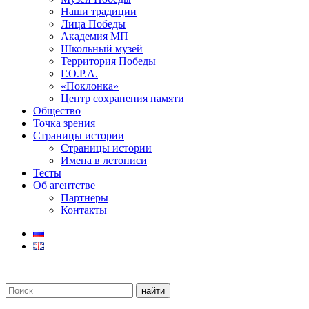
Наши традиции
Лица Победы
Академия МП
Школьный музей
Территория Победы
Г.О.Р.А.
«Поклонка»
Центр сохранения памяти
Общество
Точка зрения
Страницы истории
Страницы истории
Имена в летописи
Тесты
Об агентстве
Партнеры
Контакты