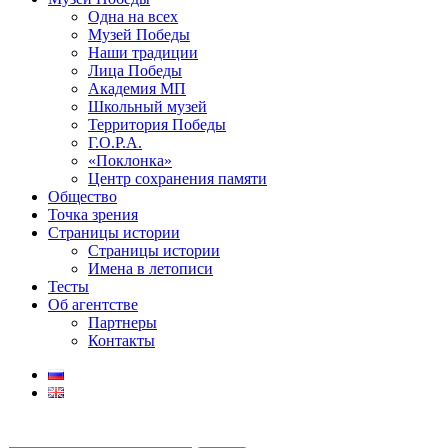
Одна на всех
Музей Победы
Наши традиции
Лица Победы
Академия МП
Школьный музей
Территория Победы
Г.О.Р.А.
«Поклонка»
Центр сохранения памяти
Общество
Точка зрения
Страницы истории
Страницы истории
Имена в летописи
Тесты
Об агентстве
Партнеры
Контакты