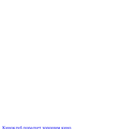
Киноклуб порадует хорошим кино