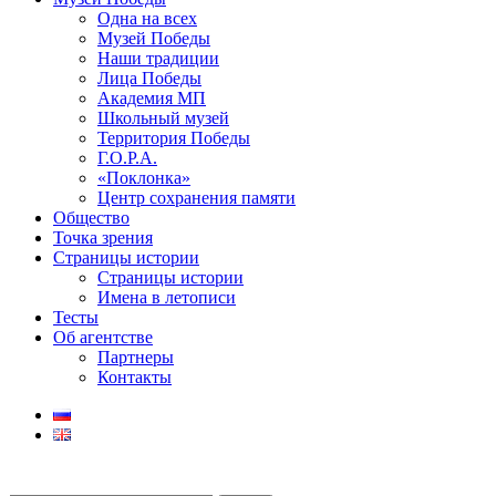
Одна на всех
Музей Победы
Наши традиции
Лица Победы
Академия МП
Школьный музей
Территория Победы
Г.О.Р.А.
«Поклонка»
Центр сохранения памяти
Общество
Точка зрения
Страницы истории
Страницы истории
Имена в летописи
Тесты
Об агентстве
Партнеры
Контакты