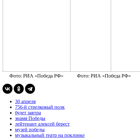
Фото: РИА «Победа РФ»
Фото: РИА «Победа РФ»
30 апреля
756-й стрелковый полк
будет завтра
знамя Победы
лейтенант алексей берест
музей победы
музыкальный театр на поклонке