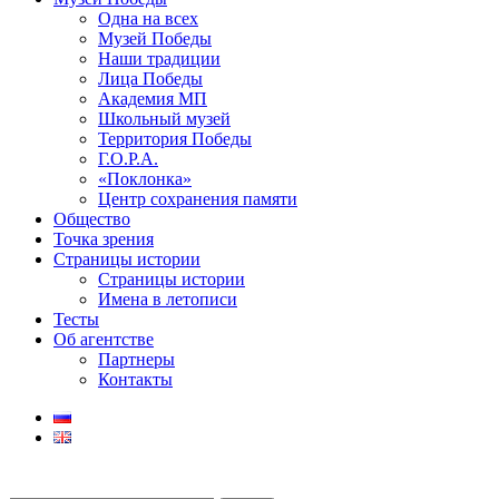
Одна на всех
Музей Победы
Наши традиции
Лица Победы
Академия МП
Школьный музей
Территория Победы
Г.О.Р.А.
«Поклонка»
Центр сохранения памяти
Общество
Точка зрения
Страницы истории
Страницы истории
Имена в летописи
Тесты
Об агентстве
Партнеры
Контакты