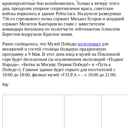
кровопролитные бои возобновились. Только к вечеру этого
дня, преодолев упорное сопротивление врага, советские
войска ворвались в здание Рейхстага. На куполе разведчики
756-го стрелкового полка сержант Михаил Егоров и младший
сержант Мелитон Кантария во главе с заместителем
командира батальона по политчасти лейтенантом Алексеем
Берестом водрузили Красное знамя.
Ранее сообщалось, что Музей Победы
подготовил
для
москвичей и гостей столицы большую праздничную
программу к 9 Мая. В этот день вход в музей на Поклонной
горе будет бесплатным (за исключением экспозиций «Подвиг
Народа», «Битва за Москву. Первая Победа!» и «Путь к
Победе»). Главное здание будет отрыто для посетителей с
10:00 до 18:00, филиал музей «Г.О.Р.А.» – с 10:00 до 21:00.
#ау