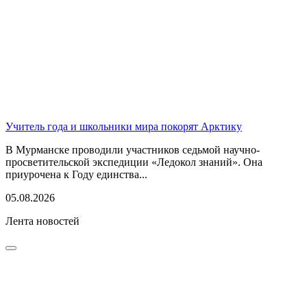
Учитель года и школьники мира покорят Арктику
В Мурманске проводили участников седьмой научно-
просветительской экспедиции «Ледокол знаний». Она
приурочена к Году единства...
05.08.2026
Лента новостей