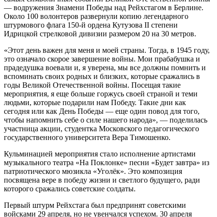
— водружения Знамени Победы над Рейхстагом в Берлине.
Около 100 волонтеров развернули копию легендарного
штурмового флага 150-й ордена Кутузова II степени
Идрицкой стрелковой дивизии размером 20 на 30 метров.
«Этот день важен для меня и моей страны. Тогда, в 1945 году,
это означало скорое завершение войны. Мои прабабушка и
прадедушка воевали и, я уверена, мы все должны помнить и
вспоминать своих родных и близких, которые сражались в
годы Великой Отечественной войны. Посещая такие
мероприятия, я еще больше горжусь своей страной и теми
людьми, которые подарили нам Победу. Такие дни как
сегодня или как День Победы — еще один повод для того,
чтобы напомнить себе о силе нашего народа», — поделилась
участница акции, студентка Московского педагогического
государственного университета Вера Тимошенко.
Кульминацией мероприятия стало исполнение артистами
музыкального театра «На Поклонке» песни «Будет завтра» из
патриотического мюзикла «Уголёк». Это композиция
посвящена вере в победу жизни и светлого будущего, ради
которого сражались советские солдаты.
Первый штурм Рейхстага был предпринят советскими
войсками 29 апреля, но не увенчался успехом. 30 апреля