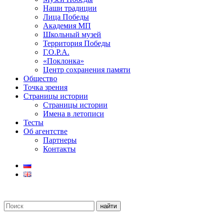
Наши традиции
Лица Победы
Академия МП
Школьный музей
Территория Победы
Г.О.Р.А.
«Поклонка»
Центр сохранения памяти
Общество
Точка зрения
Страницы истории
Страницы истории
Имена в летописи
Тесты
Об агентстве
Партнеры
Контакты