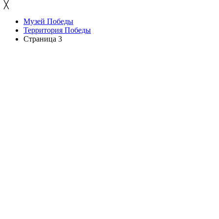
╳
Музей Победы
Территория Победы
Страница 3